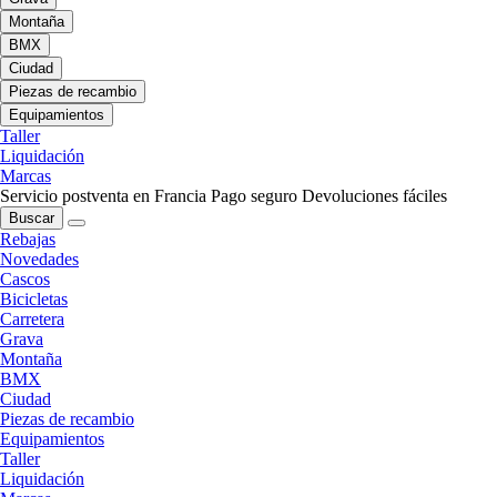
Montaña
BMX
Ciudad
Piezas de recambio
Equipamientos
Taller
Liquidación
Marcas
Servicio postventa en Francia
Pago seguro
Devoluciones fáciles
Buscar
Rebajas
Novedades
Cascos
Bicicletas
Carretera
Grava
Montaña
BMX
Ciudad
Piezas de recambio
Equipamientos
Taller
Liquidación