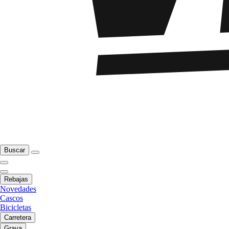
Buscar
Rebajas
Novedades
Cascos
Bicicletas
Carretera
Grava