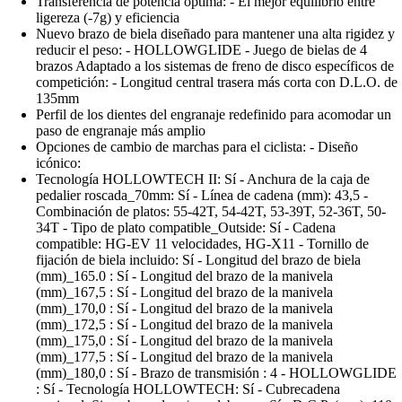
Transferencia de potencia óptima: - El mejor equilibrio entre
ligereza (-7g) y eficiencia
Nuevo brazo de biela diseñado para mantener una alta rigidez y
reducir el peso: - HOLLOWGLIDE - Juego de bielas de 4
brazos Adaptado a los sistemas de freno de disco específicos de
competición: - Longitud central trasera más corta con D.L.O. de
135mm
Perfil de los dientes del engranaje redefinido para acomodar un
paso de engranaje más amplio
Opciones de cambio de marchas para el ciclista: - Diseño
icónico:
Tecnología HOLLOWTECH II: Sí - Anchura de la caja de
pedalier roscada_70mm: Sí - Línea de cadena (mm): 43,5 -
Combinación de platos: 55-42T, 54-42T, 53-39T, 52-36T, 50-
34T - Tipo de plato compatible_Outside: Sí - Cadena
compatible: HG-EV 11 velocidades, HG-X11 - Tornillo de
fijación de biela incluido: Sí - Longitud del brazo de biela
(mm)_165.0 : Sí - Longitud del brazo de la manivela
(mm)_167,5 : Sí - Longitud del brazo de la manivela
(mm)_170,0 : Sí - Longitud del brazo de la manivela
(mm)_172,5 : Sí - Longitud del brazo de la manivela
(mm)_175,0 : Sí - Longitud del brazo de la manivela
(mm)_177,5 : Sí - Longitud del brazo de la manivela
(mm)_180,0 : Sí - Brazo de transmisión : 4 - HOLLOWGLIDE
: Sí - Tecnología HOLLOWTECH: Sí - Cubrecadena