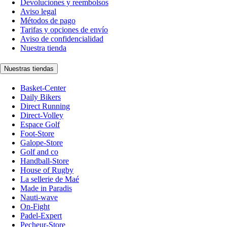
Devoluciones y reembolsos
Aviso legal
Métodos de pago
Tarifas y opciones de envío
Aviso de confidencialidad
Nuestra tienda
Nuestras tiendas
Basket-Center
Daily Bikers
Direct Running
Direct-Volley
Espace Golf
Foot-Store
Galope-Store
Golf and co
Handball-Store
House of Rugby
La sellerie de Maé
Made in Paradis
Nauti-wave
On-Fight
Padel-Expert
Pecheur-Store