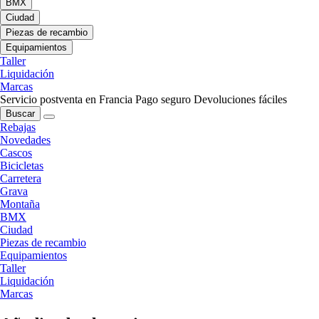
BMX
Ciudad
Piezas de recambio
Equipamientos
Taller
Liquidación
Marcas
Servicio postventa en Francia
Pago seguro
Devoluciones fáciles
Buscar
Rebajas
Novedades
Cascos
Bicicletas
Carretera
Grava
Montaña
BMX
Ciudad
Piezas de recambio
Equipamientos
Taller
Liquidación
Marcas