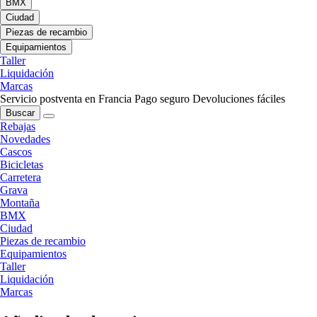
BMX
Ciudad
Piezas de recambio
Equipamientos
Taller
Liquidación
Marcas
Servicio postventa en Francia
Pago seguro
Devoluciones fáciles
Buscar
Rebajas
Novedades
Cascos
Bicicletas
Carretera
Grava
Montaña
BMX
Ciudad
Piezas de recambio
Equipamientos
Taller
Liquidación
Marcas