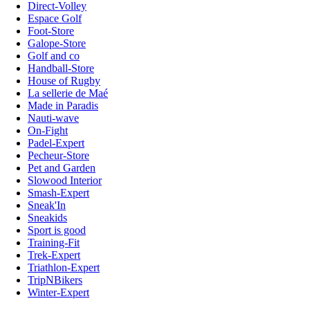
Direct-Volley
Espace Golf
Foot-Store
Galope-Store
Golf and co
Handball-Store
House of Rugby
La sellerie de Maé
Made in Paradis
Nauti-wave
On-Fight
Padel-Expert
Pecheur-Store
Pet and Garden
Slowood Interior
Smash-Expert
Sneak'In
Sneakids
Sport is good
Training-Fit
Trek-Expert
Triathlon-Expert
TripNBikers
Winter-Expert