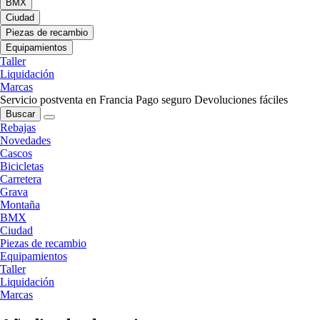
BMX
Ciudad
Piezas de recambio
Equipamientos
Taller
Liquidación
Marcas
Servicio postventa en Francia
Pago seguro
Devoluciones fáciles
Buscar
Rebajas
Novedades
Cascos
Bicicletas
Carretera
Grava
Montaña
BMX
Ciudad
Piezas de recambio
Equipamientos
Taller
Liquidación
Marcas