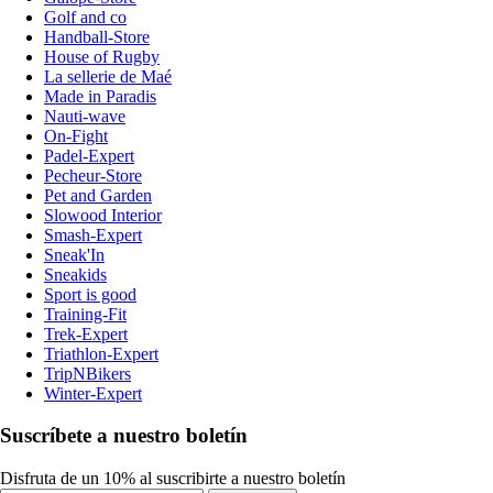
Golf and co
Handball-Store
House of Rugby
La sellerie de Maé
Made in Paradis
Nauti-wave
On-Fight
Padel-Expert
Pecheur-Store
Pet and Garden
Slowood Interior
Smash-Expert
Sneak'In
Sneakids
Sport is good
Training-Fit
Trek-Expert
Triathlon-Expert
TripNBikers
Winter-Expert
Suscríbete a nuestro boletín
Disfruta de un 10% al suscribirte a nuestro boletín