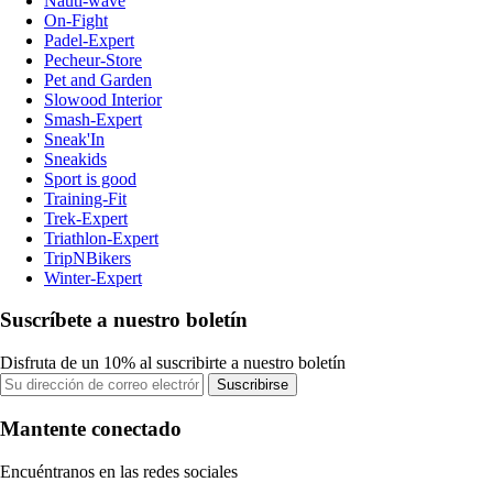
Nauti-wave
On-Fight
Padel-Expert
Pecheur-Store
Pet and Garden
Slowood Interior
Smash-Expert
Sneak'In
Sneakids
Sport is good
Training-Fit
Trek-Expert
Triathlon-Expert
TripNBikers
Winter-Expert
Suscríbete a nuestro boletín
Disfruta de un 10% al suscribirte a nuestro boletín
Suscribirse
Mantente conectado
Encuéntranos en las redes sociales