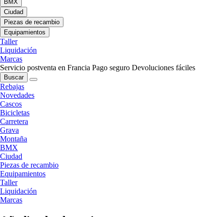
BMX
Ciudad
Piezas de recambio
Equipamientos
Taller
Liquidación
Marcas
Servicio postventa en Francia
Pago seguro
Devoluciones fáciles
Buscar
Rebajas
Novedades
Cascos
Bicicletas
Carretera
Grava
Montaña
BMX
Ciudad
Piezas de recambio
Equipamientos
Taller
Liquidación
Marcas