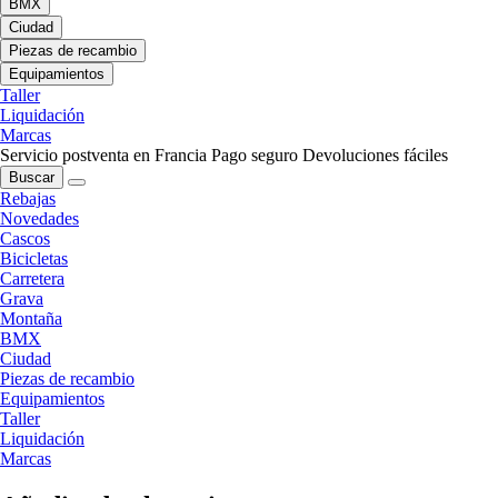
BMX
Ciudad
Piezas de recambio
Equipamientos
Taller
Liquidación
Marcas
Servicio postventa en Francia
Pago seguro
Devoluciones fáciles
Buscar
Rebajas
Novedades
Cascos
Bicicletas
Carretera
Grava
Montaña
BMX
Ciudad
Piezas de recambio
Equipamientos
Taller
Liquidación
Marcas