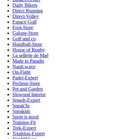
Daily Bikers
Direct Running
Direct-Volley
Espace Golf
Foot-Store
Galope-Store
Golf and co
Handball-Store
House of Rugby
La sellerie de Maé
Made in Paradis
Nauti-wave
On-Fight
Padel-Expert
Pecheur-Store
Pet and Garden
Slowood Interior
Smash-Expert
Sneak'In
Sneakids
Sport is good
Training-Fit
Trek-Expert
Triathlon-Expert