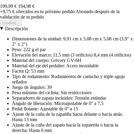
199,99 €
194,98 €
+9,75 €
ofrecidos en tu próximo pedido
Abonado después de la
validación de tu pedido
Loading...
Descripción
Dimensiones de la unidad: 9,91 cm x 5,08 cm x 5,08 cm (3,9" x
2" x 2")
Peso: 222 g el par
Elevación del marco: 11,5 mm (3 orificios) 8,4 mm (4 orificios)
Material del cuerpo: Grivory GV-6H
Material del eje del pedalier: Acero inoxidable
Factor Q: 53 mm
Tipo de rodamiento: Rodamientos de cartucho y triple aguja
sellados
Juego de ángulos: 39
Peso máximo del ciclista: Sin restricciones
Separadores de zapata incluidos: Tensión estándar
Ángulo de liberación: Microajustable de 0° a 7,5
Pedal flotante: Ajustable de 0° a 15
Ajuste de la cuña de la zapatilla hacia delante o hacia atrás:
Hasta 13 mm
Ajuste de la cuña del zapato hacia la izquierda o hacia la
derecha: Hasta 6 mm