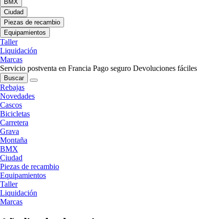
BMX
Ciudad
Piezas de recambio
Equipamientos
Taller
Liquidación
Marcas
Servicio postventa en Francia
Pago seguro
Devoluciones fáciles
Buscar
Rebajas
Novedades
Cascos
Bicicletas
Carretera
Grava
Montaña
BMX
Ciudad
Piezas de recambio
Equipamientos
Taller
Liquidación
Marcas