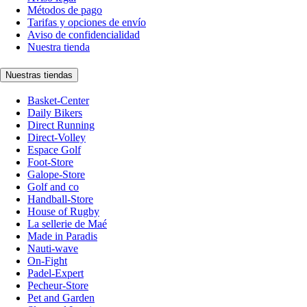
Métodos de pago
Tarifas y opciones de envío
Aviso de confidencialidad
Nuestra tienda
Nuestras tiendas
Basket-Center
Daily Bikers
Direct Running
Direct-Volley
Espace Golf
Foot-Store
Galope-Store
Golf and co
Handball-Store
House of Rugby
La sellerie de Maé
Made in Paradis
Nauti-wave
On-Fight
Padel-Expert
Pecheur-Store
Pet and Garden