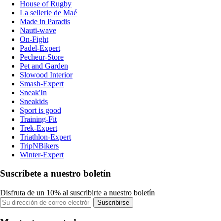
House of Rugby
La sellerie de Maé
Made in Paradis
Nauti-wave
On-Fight
Padel-Expert
Pecheur-Store
Pet and Garden
Slowood Interior
Smash-Expert
Sneak'In
Sneakids
Sport is good
Training-Fit
Trek-Expert
Triathlon-Expert
TripNBikers
Winter-Expert
Suscríbete a nuestro boletín
Disfruta de un 10% al suscribirte a nuestro boletín
Suscribirse