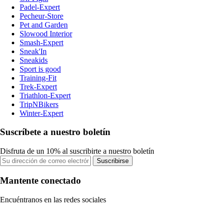
Padel-Expert
Pecheur-Store
Pet and Garden
Slowood Interior
Smash-Expert
Sneak'In
Sneakids
Sport is good
Training-Fit
Trek-Expert
Triathlon-Expert
TripNBikers
Winter-Expert
Suscríbete a nuestro boletín
Disfruta de un 10% al suscribirte a nuestro boletín
Suscribirse
Mantente conectado
Encuéntranos en las redes sociales