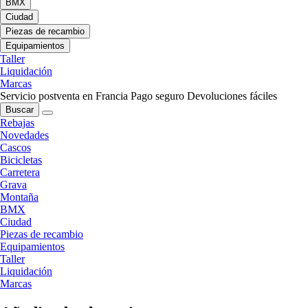
BMX
Ciudad
Piezas de recambio
Equipamientos
Taller
Liquidación
Marcas
Servicio postventa en Francia
Pago seguro
Devoluciones fáciles
Buscar
Rebajas
Novedades
Cascos
Bicicletas
Carretera
Grava
Montaña
BMX
Ciudad
Piezas de recambio
Equipamientos
Taller
Liquidación
Marcas