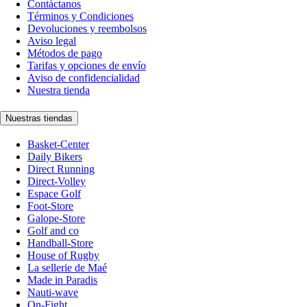
Contáctanos
Términos y Condiciones
Devoluciones y reembolsos
Aviso legal
Métodos de pago
Tarifas y opciones de envío
Aviso de confidencialidad
Nuestra tienda
Nuestras tiendas
Basket-Center
Daily Bikers
Direct Running
Direct-Volley
Espace Golf
Foot-Store
Galope-Store
Golf and co
Handball-Store
House of Rugby
La sellerie de Maé
Made in Paradis
Nauti-wave
On-Fight