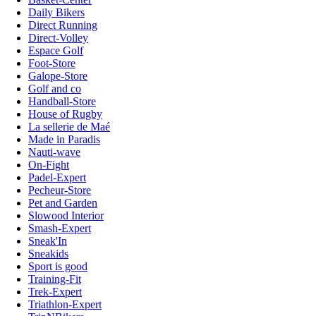
Daily Bikers
Direct Running
Direct-Volley
Espace Golf
Foot-Store
Galope-Store
Golf and co
Handball-Store
House of Rugby
La sellerie de Maé
Made in Paradis
Nauti-wave
On-Fight
Padel-Expert
Pecheur-Store
Pet and Garden
Slowood Interior
Smash-Expert
Sneak'In
Sneakids
Sport is good
Training-Fit
Trek-Expert
Triathlon-Expert