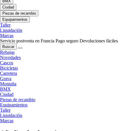
BMX
Ciudad
Piezas de recambio
Equipamientos
Taller
Liquidación
Marcas
Servicio postventa en Francia
Pago seguro
Devoluciones fáciles
Buscar
Rebajas
Novedades
Cascos
Bicicletas
Carretera
Grava
Montaña
BMX
Ciudad
Piezas de recambio
Equipamientos
Taller
Liquidación
Marcas