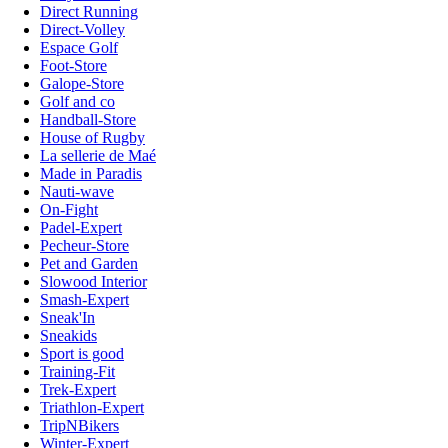
Direct Running
Direct-Volley
Espace Golf
Foot-Store
Galope-Store
Golf and co
Handball-Store
House of Rugby
La sellerie de Maé
Made in Paradis
Nauti-wave
On-Fight
Padel-Expert
Pecheur-Store
Pet and Garden
Slowood Interior
Smash-Expert
Sneak'In
Sneakids
Sport is good
Training-Fit
Trek-Expert
Triathlon-Expert
TripNBikers
Winter-Expert