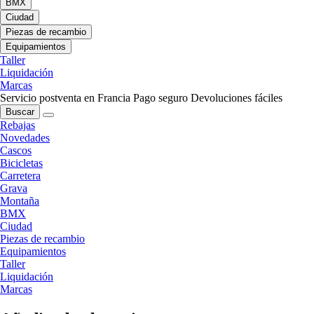
BMX
Ciudad
Piezas de recambio
Equipamientos
Taller
Liquidación
Marcas
Servicio postventa en Francia
Pago seguro
Devoluciones fáciles
Buscar
Rebajas
Novedades
Cascos
Bicicletas
Carretera
Grava
Montaña
BMX
Ciudad
Piezas de recambio
Equipamientos
Taller
Liquidación
Marcas