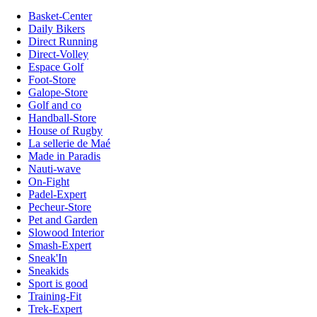
Basket-Center
Daily Bikers
Direct Running
Direct-Volley
Espace Golf
Foot-Store
Galope-Store
Golf and co
Handball-Store
House of Rugby
La sellerie de Maé
Made in Paradis
Nauti-wave
On-Fight
Padel-Expert
Pecheur-Store
Pet and Garden
Slowood Interior
Smash-Expert
Sneak'In
Sneakids
Sport is good
Training-Fit
Trek-Expert