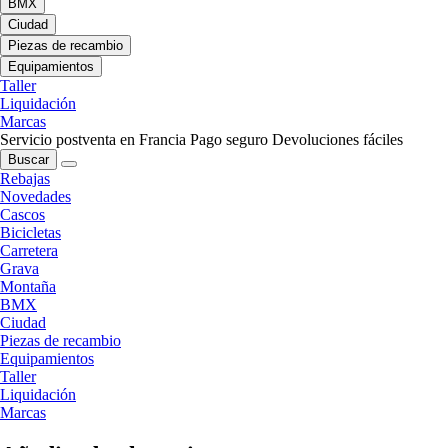
BMX
Ciudad
Piezas de recambio
Equipamientos
Taller
Liquidación
Marcas
Servicio postventa en Francia
Pago seguro
Devoluciones fáciles
Buscar
Rebajas
Novedades
Cascos
Bicicletas
Carretera
Grava
Montaña
BMX
Ciudad
Piezas de recambio
Equipamientos
Taller
Liquidación
Marcas