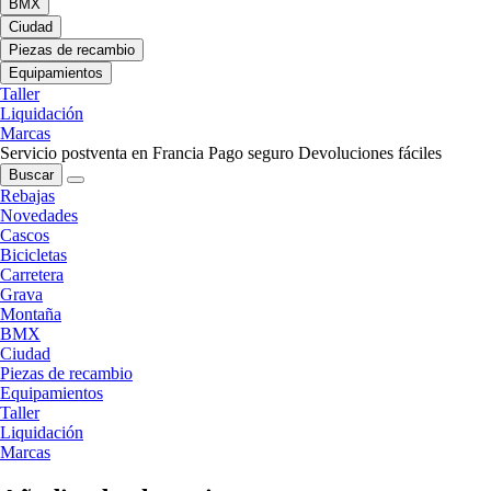
BMX
Ciudad
Piezas de recambio
Equipamientos
Taller
Liquidación
Marcas
Servicio postventa en Francia
Pago seguro
Devoluciones fáciles
Buscar
Rebajas
Novedades
Cascos
Bicicletas
Carretera
Grava
Montaña
BMX
Ciudad
Piezas de recambio
Equipamientos
Taller
Liquidación
Marcas