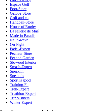
Espace Golf
Foot-Store
Galope-Store
Golf and co
Handball-Store
House of Rugby
La sellerie de Maé
Made in Paradis
Nauti-wave
On-Fight
Padel-Expert
Pecheur-Store
Pet and Garden
Slowood Interior
Smash-Expert
Sneak'In
Sneakids
Sport is good
Training-Fit
Trek-Expert
Triathlon-Expert
TripNBikers
Winter-Expert