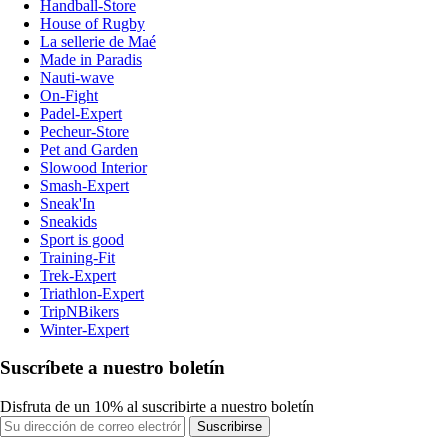
Handball-Store
House of Rugby
La sellerie de Maé
Made in Paradis
Nauti-wave
On-Fight
Padel-Expert
Pecheur-Store
Pet and Garden
Slowood Interior
Smash-Expert
Sneak'In
Sneakids
Sport is good
Training-Fit
Trek-Expert
Triathlon-Expert
TripNBikers
Winter-Expert
Suscríbete a nuestro boletín
Disfruta de un 10% al suscribirte a nuestro boletín
Suscribirse