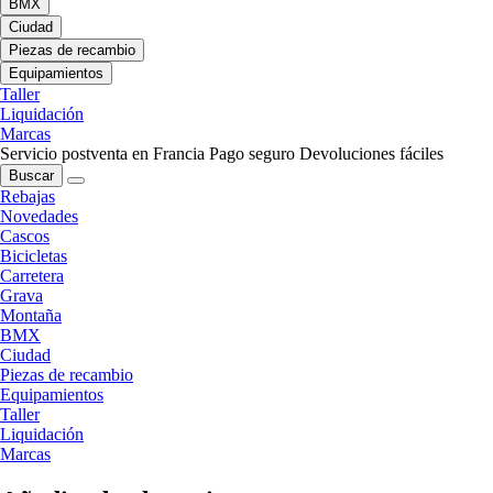
BMX
Ciudad
Piezas de recambio
Equipamientos
Taller
Liquidación
Marcas
Servicio postventa en Francia
Pago seguro
Devoluciones fáciles
Buscar
Rebajas
Novedades
Cascos
Bicicletas
Carretera
Grava
Montaña
BMX
Ciudad
Piezas de recambio
Equipamientos
Taller
Liquidación
Marcas