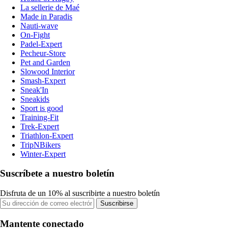
La sellerie de Maé
Made in Paradis
Nauti-wave
On-Fight
Padel-Expert
Pecheur-Store
Pet and Garden
Slowood Interior
Smash-Expert
Sneak'In
Sneakids
Sport is good
Training-Fit
Trek-Expert
Triathlon-Expert
TripNBikers
Winter-Expert
Suscríbete a nuestro boletín
Disfruta de un 10% al suscribirte a nuestro boletín
Suscribirse
Mantente conectado