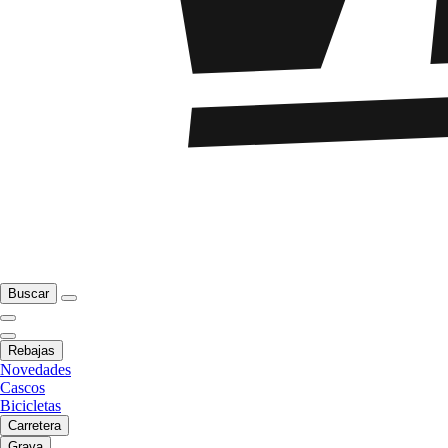
Buscar
Rebajas
Novedades
Cascos
Bicicletas
Carretera
Grava