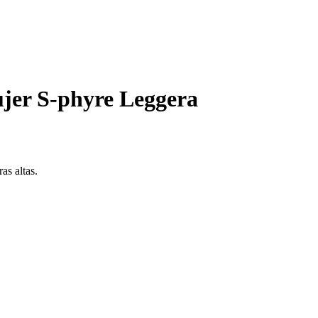
ujer S-phyre Leggera
as altas.