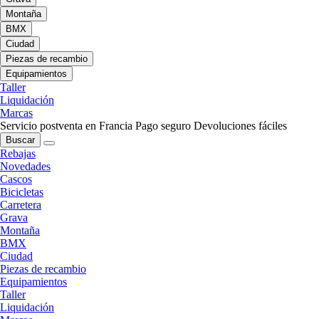
Montaña
BMX
Ciudad
Piezas de recambio
Equipamientos
Taller
Liquidación
Marcas
Servicio postventa en Francia
Pago seguro
Devoluciones fáciles
Buscar
Rebajas
Novedades
Cascos
Bicicletas
Carretera
Grava
Montaña
BMX
Ciudad
Piezas de recambio
Equipamientos
Taller
Liquidación