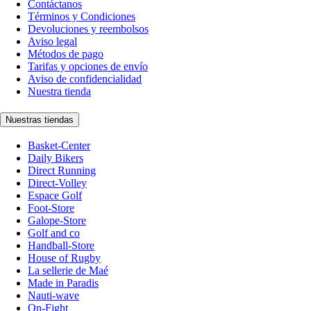
Contáctanos
Términos y Condiciones
Devoluciones y reembolsos
Aviso legal
Métodos de pago
Tarifas y opciones de envío
Aviso de confidencialidad
Nuestra tienda
Nuestras tiendas
Basket-Center
Daily Bikers
Direct Running
Direct-Volley
Espace Golf
Foot-Store
Galope-Store
Golf and co
Handball-Store
House of Rugby
La sellerie de Maé
Made in Paradis
Nauti-wave
On-Fight