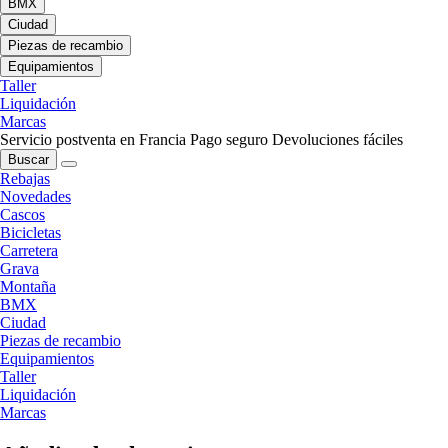
BMX
Ciudad
Piezas de recambio
Equipamientos
Taller
Liquidación
Marcas
Servicio postventa en Francia
Pago seguro
Devoluciones fáciles
Buscar
Rebajas
Novedades
Cascos
Bicicletas
Carretera
Grava
Montaña
BMX
Ciudad
Piezas de recambio
Equipamientos
Taller
Liquidación
Marcas