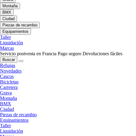
Montaña
BMX
Ciudad
Piezas de recambio
Equipamientos
Taller
Liquidación
Marcas
Servicio postventa en Francia
Pago seguro
Devoluciones fáciles
Buscar
Rebajas
Novedades
Cascos
Bicicletas
Carretera
Grava
Montaña
BMX
Ciudad
Piezas de recambio
Equipamientos
Taller
Liquidación