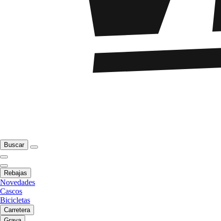
Buscar
Rebajas
Novedades
Cascos
Bicicletas
Carretera
Grava