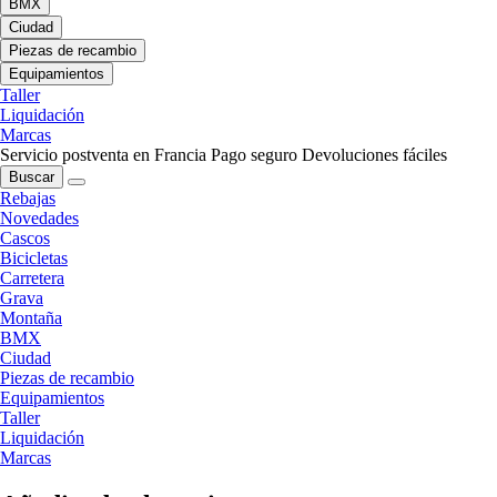
BMX
Ciudad
Piezas de recambio
Equipamientos
Taller
Liquidación
Marcas
Servicio postventa en Francia
Pago seguro
Devoluciones fáciles
Buscar
Rebajas
Novedades
Cascos
Bicicletas
Carretera
Grava
Montaña
BMX
Ciudad
Piezas de recambio
Equipamientos
Taller
Liquidación
Marcas