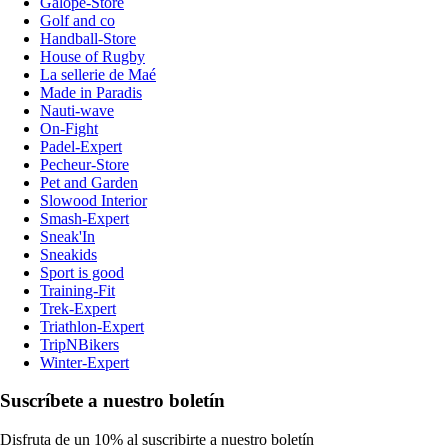
Galope-Store
Golf and co
Handball-Store
House of Rugby
La sellerie de Maé
Made in Paradis
Nauti-wave
On-Fight
Padel-Expert
Pecheur-Store
Pet and Garden
Slowood Interior
Smash-Expert
Sneak'In
Sneakids
Sport is good
Training-Fit
Trek-Expert
Triathlon-Expert
TripNBikers
Winter-Expert
Suscríbete a nuestro boletín
Disfruta de un 10% al suscribirte a nuestro boletín