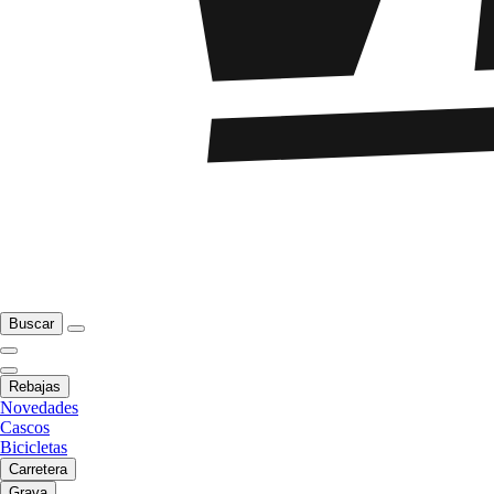
Buscar
Rebajas
Novedades
Cascos
Bicicletas
Carretera
Grava