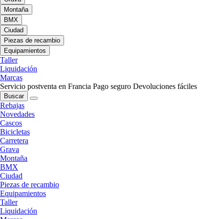
Montaña
BMX
Ciudad
Piezas de recambio
Equipamientos
Taller
Liquidación
Marcas
Servicio postventa en Francia
Pago seguro
Devoluciones fáciles
Buscar
Rebajas
Novedades
Cascos
Bicicletas
Carretera
Grava
Montaña
BMX
Ciudad
Piezas de recambio
Equipamientos
Taller
Liquidación