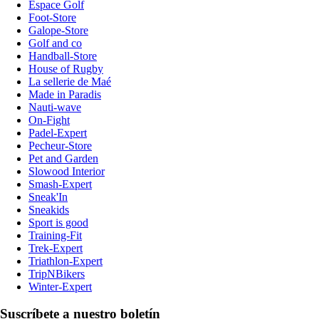
Espace Golf
Foot-Store
Galope-Store
Golf and co
Handball-Store
House of Rugby
La sellerie de Maé
Made in Paradis
Nauti-wave
On-Fight
Padel-Expert
Pecheur-Store
Pet and Garden
Slowood Interior
Smash-Expert
Sneak'In
Sneakids
Sport is good
Training-Fit
Trek-Expert
Triathlon-Expert
TripNBikers
Winter-Expert
Suscríbete a nuestro boletín