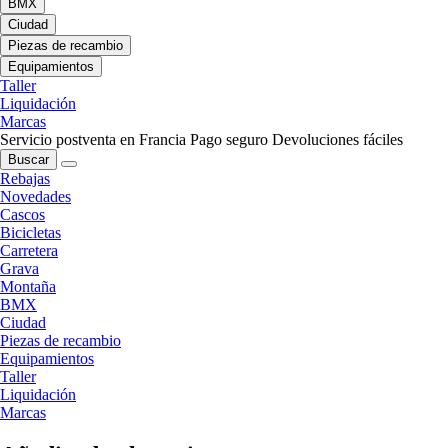
BMX
Ciudad
Piezas de recambio
Equipamientos
Taller
Liquidación
Marcas
Servicio postventa en Francia
Pago seguro
Devoluciones fáciles
Buscar
Rebajas
Novedades
Cascos
Bicicletas
Carretera
Grava
Montaña
BMX
Ciudad
Piezas de recambio
Equipamientos
Taller
Liquidación
Marcas