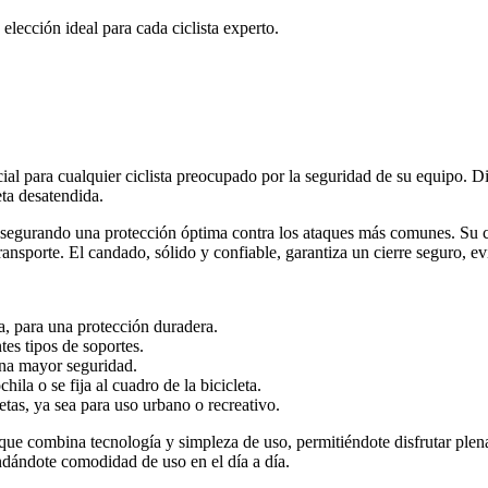
lección ideal para cada ciclista experto.
al para cualquier ciclista preocupado por la seguridad de su equipo. Di
eta desatendida.
asegurando una protección óptima contra los ataques más comunes. Su ca
su transporte. El candado, sólido y confiable, garantiza un cierre seguro, 
ia, para una protección duradera.
tes tipos de soportes.
na mayor seguridad.
ila o se fija al cuadro de la bicicleta.
etas, ya sea para uso urbano o recreativo.
e combina tecnología y simpleza de uso, permitiéndote disfrutar plename
indándote comodidad de uso en el día a día.