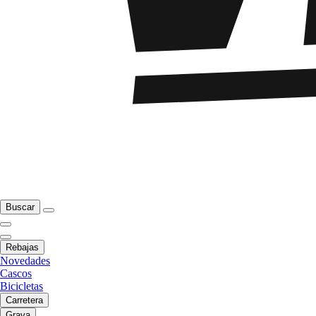
Buscar
Rebajas
Novedades
Cascos
Bicicletas
Carretera
Grava