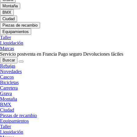
Montaña
BMX
Ciudad
Piezas de recambio
Equipamientos
Taller
Liquidación
Marcas
Servicio postventa en Francia
Pago seguro
Devoluciones fáciles
Buscar
Rebajas
Novedades
Cascos
Bicicletas
Carretera
Grava
Montaña
BMX
Ciudad
Piezas de recambio
Equipamientos
Taller
Liquidación