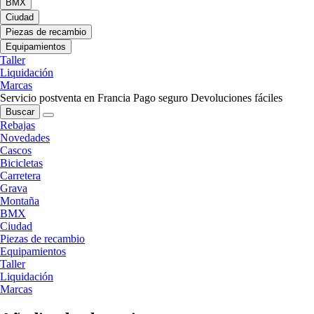
BMX
Ciudad
Piezas de recambio
Equipamientos
Taller
Liquidación
Marcas
Servicio postventa en Francia
Pago seguro
Devoluciones fáciles
Buscar
Rebajas
Novedades
Cascos
Bicicletas
Carretera
Grava
Montaña
BMX
Ciudad
Piezas de recambio
Equipamientos
Taller
Liquidación
Marcas