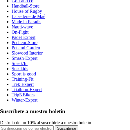
Golf and co
Handball-Store
House of Rugby
La sellerie de Maé
Made in Paradis
Nauti-wave
On-Fight
Padel-Expert
Pecheur-Store
Pet and Garden
Slowood Interior
Smash-Expert
Sneak'In
Sneakids
Sport is good
Training-Fit
Trek-Expert
Triathlon-Expert
TripNBikers
Winter-Expert
Suscríbete a nuestro boletín
Disfruta de un 10% al suscribirte a nuestro boletín
Suscribirse