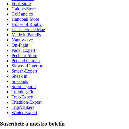
Foot-Store
Galope-Store
Golf and co
Handball-Store
House of Rugby
La sellerie de Maé
Made in Paradis
Nauti-wave
On-Fight
Padel-Expert
Pecheur-Store
Pet and Garden
Slowood Interior
Smash-Expert
Sneak'In
Sneakids
Sport is good
Training-Fit
Trek-Expert
Triathlon-Expert
TripNBikers
Winter-Expert
Suscríbete a nuestro boletín