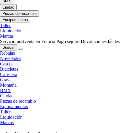
BMX
Ciudad
Piezas de recambio
Equipamientos
Taller
Liquidación
Marcas
Servicio postventa en Francia
Pago seguro
Devoluciones fáciles
Buscar
Rebajas
Novedades
Cascos
Bicicletas
Carretera
Grava
Montaña
BMX
Ciudad
Piezas de recambio
Equipamientos
Taller
Liquidación
Marcas