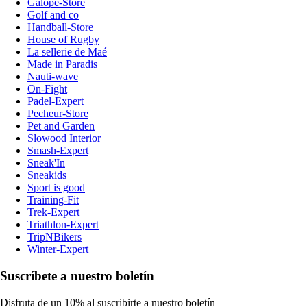
Galope-Store
Golf and co
Handball-Store
House of Rugby
La sellerie de Maé
Made in Paradis
Nauti-wave
On-Fight
Padel-Expert
Pecheur-Store
Pet and Garden
Slowood Interior
Smash-Expert
Sneak'In
Sneakids
Sport is good
Training-Fit
Trek-Expert
Triathlon-Expert
TripNBikers
Winter-Expert
Suscríbete a nuestro boletín
Disfruta de un 10% al suscribirte a nuestro boletín