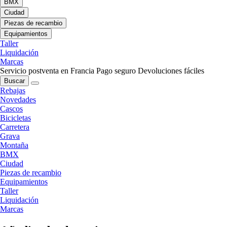
BMX
Ciudad
Piezas de recambio
Equipamientos
Taller
Liquidación
Marcas
Servicio postventa en Francia
Pago seguro
Devoluciones fáciles
Buscar
Rebajas
Novedades
Cascos
Bicicletas
Carretera
Grava
Montaña
BMX
Ciudad
Piezas de recambio
Equipamientos
Taller
Liquidación
Marcas