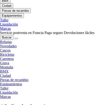
BMX
Ciudad
Piezas de recambio
Equipamientos
Taller
Liquidación
Marcas
Servicio postventa en Francia
Pago seguro
Devoluciones fáciles
Buscar
Rebajas
Novedades
Cascos
Bicicletas
Carretera
Grava
Montaña
BMX
Ciudad
Piezas de recambio
Equipamientos
Taller
Liquidación
Marcas