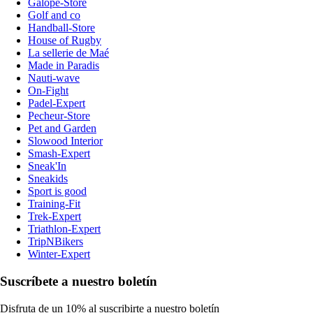
Galope-Store
Golf and co
Handball-Store
House of Rugby
La sellerie de Maé
Made in Paradis
Nauti-wave
On-Fight
Padel-Expert
Pecheur-Store
Pet and Garden
Slowood Interior
Smash-Expert
Sneak'In
Sneakids
Sport is good
Training-Fit
Trek-Expert
Triathlon-Expert
TripNBikers
Winter-Expert
Suscríbete a nuestro boletín
Disfruta de un 10% al suscribirte a nuestro boletín