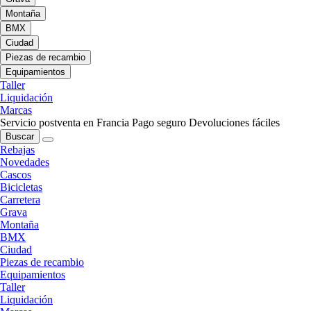
Montaña
BMX
Ciudad
Piezas de recambio
Equipamientos
Taller
Liquidación
Marcas
Servicio postventa en Francia
Pago seguro
Devoluciones fáciles
Buscar
Rebajas
Novedades
Cascos
Bicicletas
Carretera
Grava
Montaña
BMX
Ciudad
Piezas de recambio
Equipamientos
Taller
Liquidación