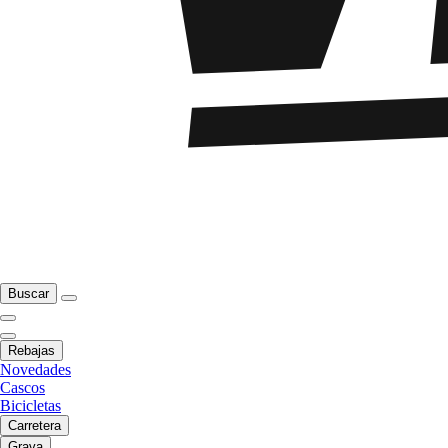
Buscar
Rebajas
Novedades
Cascos
Bicicletas
Carretera
Grava