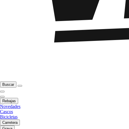
Buscar
Rebajas
Novedades
Cascos
Bicicletas
Carretera
Grava