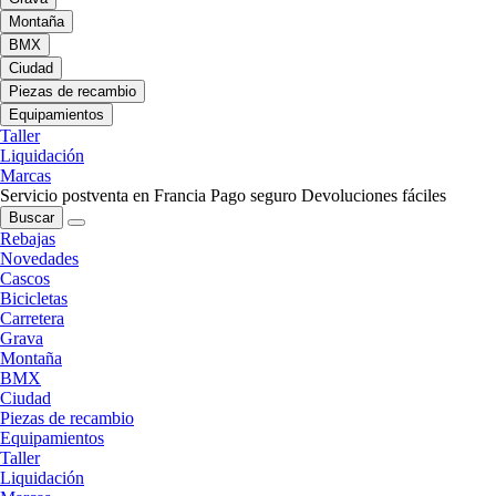
Montaña
BMX
Ciudad
Piezas de recambio
Equipamientos
Taller
Liquidación
Marcas
Servicio postventa en Francia
Pago seguro
Devoluciones fáciles
Buscar
Rebajas
Novedades
Cascos
Bicicletas
Carretera
Grava
Montaña
BMX
Ciudad
Piezas de recambio
Equipamientos
Taller
Liquidación