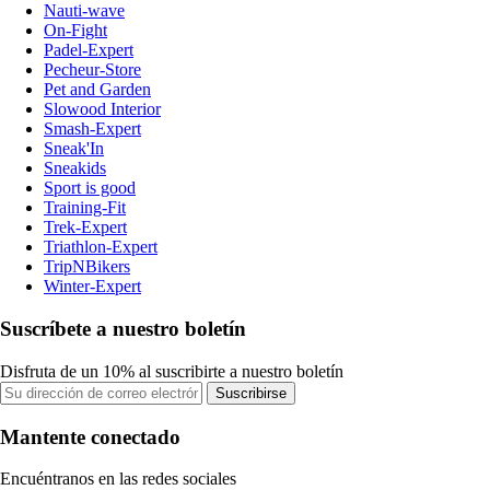
Nauti-wave
On-Fight
Padel-Expert
Pecheur-Store
Pet and Garden
Slowood Interior
Smash-Expert
Sneak'In
Sneakids
Sport is good
Training-Fit
Trek-Expert
Triathlon-Expert
TripNBikers
Winter-Expert
Suscríbete a nuestro boletín
Disfruta de un 10% al suscribirte a nuestro boletín
Suscribirse
Mantente conectado
Encuéntranos en las redes sociales