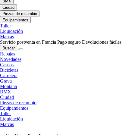
BMX
Ciudad
Piezas de recambio
Equipamientos
Taller
Liquidación
Marcas
Servicio postventa en Francia
Pago seguro
Devoluciones fáciles
Buscar
Rebajas
Novedades
Cascos
Bicicletas
Carretera
Grava
Montaña
BMX
Ciudad
Piezas de recambio
Equipamientos
Taller
Liquidación
Marcas