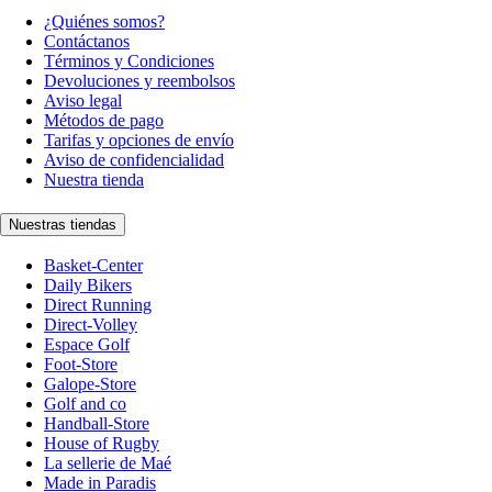
¿Quiénes somos?
Contáctanos
Términos y Condiciones
Devoluciones y reembolsos
Aviso legal
Métodos de pago
Tarifas y opciones de envío
Aviso de confidencialidad
Nuestra tienda
Nuestras tiendas
Basket-Center
Daily Bikers
Direct Running
Direct-Volley
Espace Golf
Foot-Store
Galope-Store
Golf and co
Handball-Store
House of Rugby
La sellerie de Maé
Made in Paradis