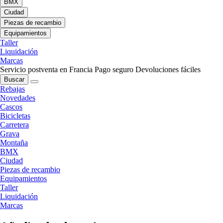
BMX
Ciudad
Piezas de recambio
Equipamientos
Taller
Liquidación
Marcas
Servicio postventa en Francia
Pago seguro
Devoluciones fáciles
Buscar
Rebajas
Novedades
Cascos
Bicicletas
Carretera
Grava
Montaña
BMX
Ciudad
Piezas de recambio
Equipamientos
Taller
Liquidación
Marcas