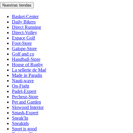
Nuestras tiendas
Basket-Center
Daily Bikers
Direct Running
Direct-Volley
Espace Golf
Foot-Store
Galope-Store
Golf and co
Handball-Store
House of Rugby
La sellerie de Maé
Made in Paradis
Nauti-wave
On-Fight
Padel-Expert
Pecheur-Store
Pet and Garden
Slowood Interior
Smash-Expert
Sneak'In
Sneakids
Sport is good