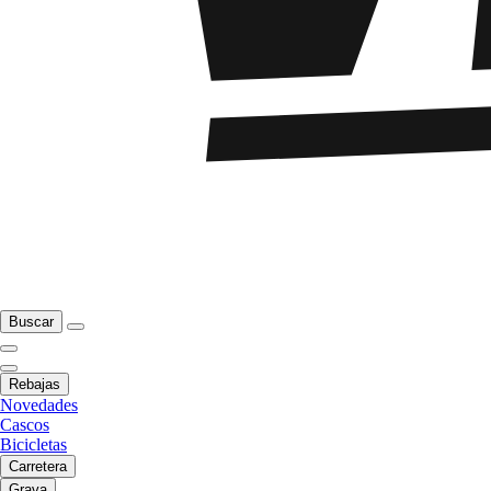
Buscar
Rebajas
Novedades
Cascos
Bicicletas
Carretera
Grava