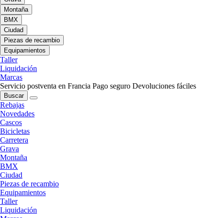
Montaña
BMX
Ciudad
Piezas de recambio
Equipamientos
Taller
Liquidación
Marcas
Servicio postventa en Francia
Pago seguro
Devoluciones fáciles
Buscar
Rebajas
Novedades
Cascos
Bicicletas
Carretera
Grava
Montaña
BMX
Ciudad
Piezas de recambio
Equipamientos
Taller
Liquidación