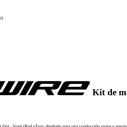
p)
Kit de m
ort Dot - Sram (Red eTap), diseñado para una conducción suave y precisa