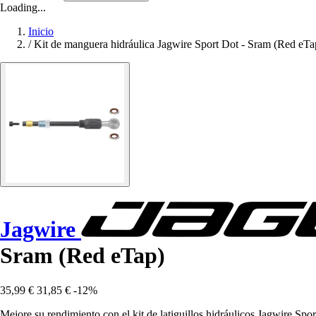
Loading...
Inicio
/
Kit de manguera hidráulica Jagwire Sport Dot - Sram (Red eTa
Jagwire
Sram (Red eTap)
35,99 €
31,85 €
-12%
Mejore su rendimiento con el kit de latiguillos hidráulicos Jagwire Sp