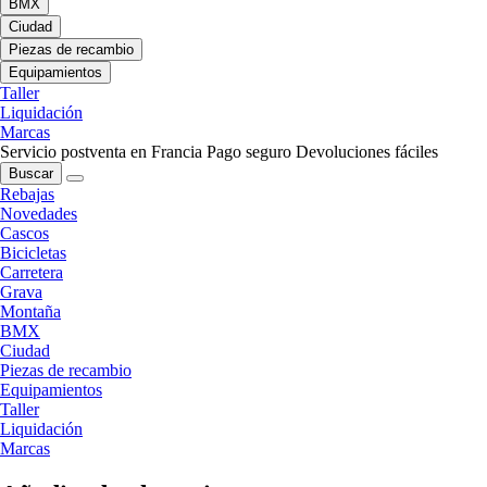
BMX
Ciudad
Piezas de recambio
Equipamientos
Taller
Liquidación
Marcas
Servicio postventa en Francia
Pago seguro
Devoluciones fáciles
Buscar
Rebajas
Novedades
Cascos
Bicicletas
Carretera
Grava
Montaña
BMX
Ciudad
Piezas de recambio
Equipamientos
Taller
Liquidación
Marcas