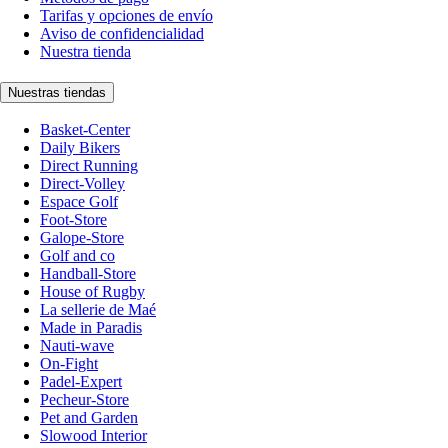
Tarifas y opciones de envío
Aviso de confidencialidad
Nuestra tienda
Nuestras tiendas
Basket-Center
Daily Bikers
Direct Running
Direct-Volley
Espace Golf
Foot-Store
Galope-Store
Golf and co
Handball-Store
House of Rugby
La sellerie de Maé
Made in Paradis
Nauti-wave
On-Fight
Padel-Expert
Pecheur-Store
Pet and Garden
Slowood Interior