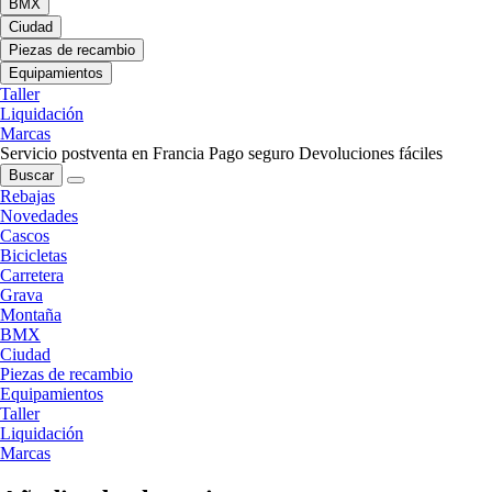
BMX
Ciudad
Piezas de recambio
Equipamientos
Taller
Liquidación
Marcas
Servicio postventa en Francia
Pago seguro
Devoluciones fáciles
Buscar
Rebajas
Novedades
Cascos
Bicicletas
Carretera
Grava
Montaña
BMX
Ciudad
Piezas de recambio
Equipamientos
Taller
Liquidación
Marcas