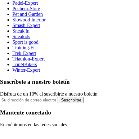
Padel-Expert
Pecheur-Store
Pet and Garden
Slowood Interior
Smash-Expert
Sneak'In
Sneakids
Sport is good
Training-Fit
Trek-Expert
Triathlon-Expert
TripNBikers
Winter-Expert
Suscríbete a nuestro boletín
Disfruta de un 10% al suscribirte a nuestro boletín
Suscribirse
Mantente conectado
Encuéntranos en las redes sociales