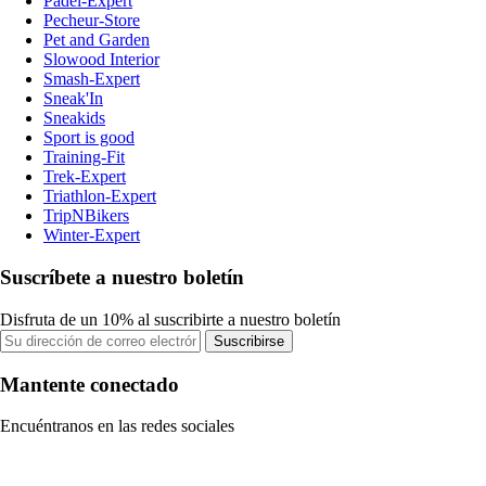
Padel-Expert
Pecheur-Store
Pet and Garden
Slowood Interior
Smash-Expert
Sneak'In
Sneakids
Sport is good
Training-Fit
Trek-Expert
Triathlon-Expert
TripNBikers
Winter-Expert
Suscríbete a nuestro boletín
Disfruta de un 10% al suscribirte a nuestro boletín
Suscribirse
Mantente conectado
Encuéntranos en las redes sociales