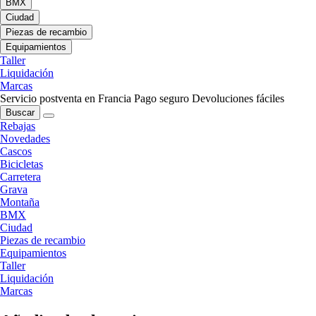
BMX
Ciudad
Piezas de recambio
Equipamientos
Taller
Liquidación
Marcas
Servicio postventa en Francia
Pago seguro
Devoluciones fáciles
Buscar
Rebajas
Novedades
Cascos
Bicicletas
Carretera
Grava
Montaña
BMX
Ciudad
Piezas de recambio
Equipamientos
Taller
Liquidación
Marcas