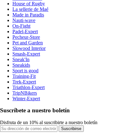
House of Rugby
La sellerie de Maé
Made in Paradis
Nauti-wave
On-Fight
Padel-Expert
Pecheur-Store
Pet and Garden
Slowood Interior
Smash-Expert
Sneak'In
Sneakids
Sport is good
Training-Fit
Trek-Expert
Triathlon-Expert
TripNBikers
Winter-Expert
Suscríbete a nuestro boletín
Disfruta de un 10% al suscribirte a nuestro boletín
Suscribirse