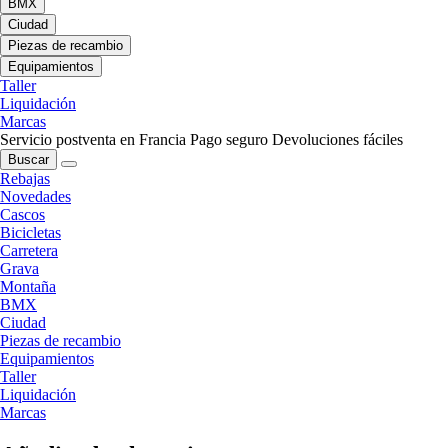
BMX
Ciudad
Piezas de recambio
Equipamientos
Taller
Liquidación
Marcas
Servicio postventa en Francia
Pago seguro
Devoluciones fáciles
Buscar
Rebajas
Novedades
Cascos
Bicicletas
Carretera
Grava
Montaña
BMX
Ciudad
Piezas de recambio
Equipamientos
Taller
Liquidación
Marcas