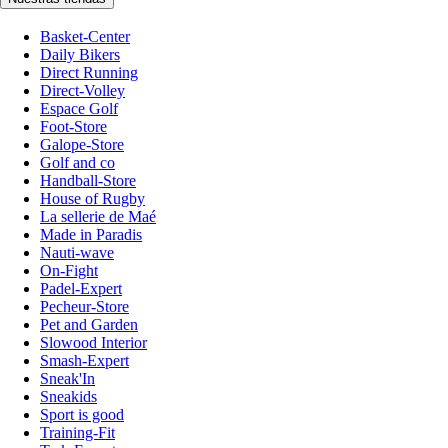
Basket-Center
Daily Bikers
Direct Running
Direct-Volley
Espace Golf
Foot-Store
Galope-Store
Golf and co
Handball-Store
House of Rugby
La sellerie de Maé
Made in Paradis
Nauti-wave
On-Fight
Padel-Expert
Pecheur-Store
Pet and Garden
Slowood Interior
Smash-Expert
Sneak'In
Sneakids
Sport is good
Training-Fit