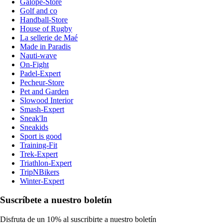
Galope-Store
Golf and co
Handball-Store
House of Rugby
La sellerie de Maé
Made in Paradis
Nauti-wave
On-Fight
Padel-Expert
Pecheur-Store
Pet and Garden
Slowood Interior
Smash-Expert
Sneak'In
Sneakids
Sport is good
Training-Fit
Trek-Expert
Triathlon-Expert
TripNBikers
Winter-Expert
Suscríbete a nuestro boletín
Disfruta de un 10% al suscribirte a nuestro boletín