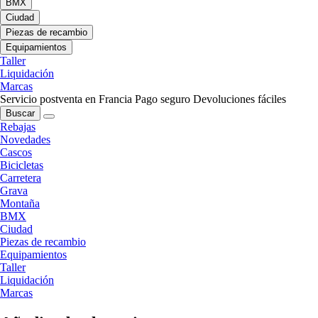
BMX
Ciudad
Piezas de recambio
Equipamientos
Taller
Liquidación
Marcas
Servicio postventa en Francia
Pago seguro
Devoluciones fáciles
Buscar
Rebajas
Novedades
Cascos
Bicicletas
Carretera
Grava
Montaña
BMX
Ciudad
Piezas de recambio
Equipamientos
Taller
Liquidación
Marcas