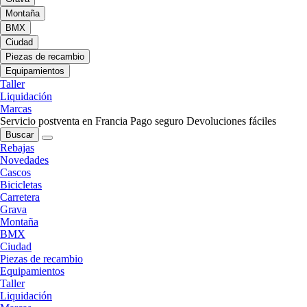
Montaña
BMX
Ciudad
Piezas de recambio
Equipamientos
Taller
Liquidación
Marcas
Servicio postventa en Francia
Pago seguro
Devoluciones fáciles
Buscar
Rebajas
Novedades
Cascos
Bicicletas
Carretera
Grava
Montaña
BMX
Ciudad
Piezas de recambio
Equipamientos
Taller
Liquidación