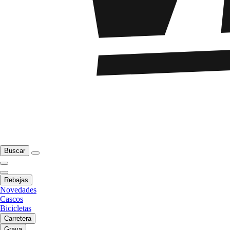
Buscar
Rebajas
Novedades
Cascos
Bicicletas
Carretera
Grava