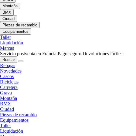
Montaña
BMX
Ciudad
Piezas de recambio
Equipamientos
Taller
Liquidación
Marcas
Servicio postventa en Francia
Pago seguro
Devoluciones fáciles
Buscar
Rebajas
Novedades
Cascos
Bicicletas
Carretera
Grava
Montaña
BMX
Ciudad
Piezas de recambio
Equipamientos
Taller
Liquidación