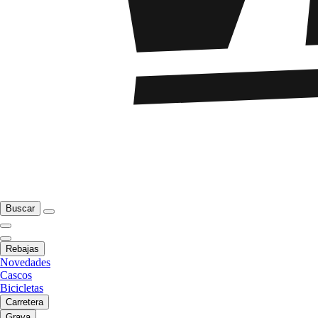
Buscar
Rebajas
Novedades
Cascos
Bicicletas
Carretera
Grava