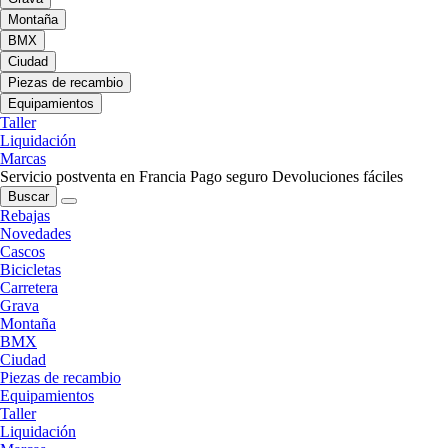
Montaña
BMX
Ciudad
Piezas de recambio
Equipamientos
Taller
Liquidación
Marcas
Servicio postventa en Francia
Pago seguro
Devoluciones fáciles
Buscar
Rebajas
Novedades
Cascos
Bicicletas
Carretera
Grava
Montaña
BMX
Ciudad
Piezas de recambio
Equipamientos
Taller
Liquidación