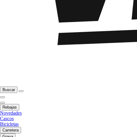
Buscar
Rebajas
Novedades
Cascos
Bicicletas
Carretera
Grava