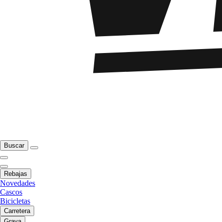
Buscar
Rebajas
Novedades
Cascos
Bicicletas
Carretera
Grava