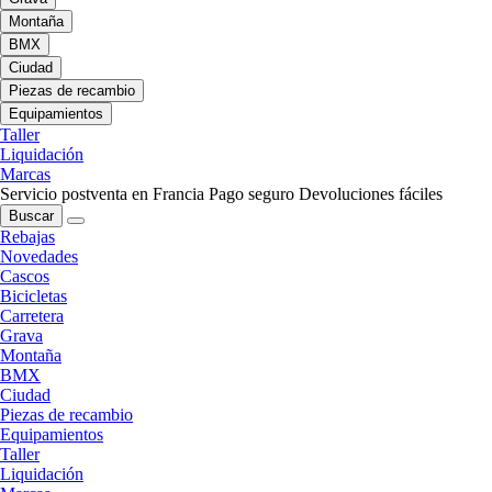
Montaña
BMX
Ciudad
Piezas de recambio
Equipamientos
Taller
Liquidación
Marcas
Servicio postventa en Francia
Pago seguro
Devoluciones fáciles
Buscar
Rebajas
Novedades
Cascos
Bicicletas
Carretera
Grava
Montaña
BMX
Ciudad
Piezas de recambio
Equipamientos
Taller
Liquidación