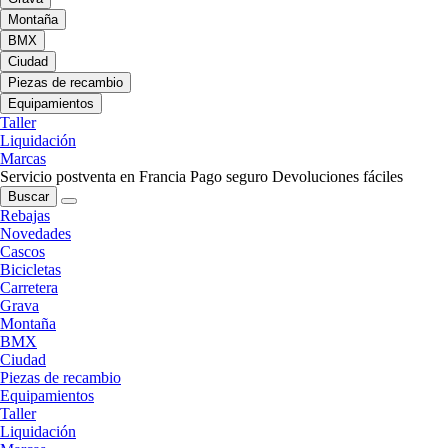
Montaña
BMX
Ciudad
Piezas de recambio
Equipamientos
Taller
Liquidación
Marcas
Servicio postventa en Francia
Pago seguro
Devoluciones fáciles
Buscar
Rebajas
Novedades
Cascos
Bicicletas
Carretera
Grava
Montaña
BMX
Ciudad
Piezas de recambio
Equipamientos
Taller
Liquidación