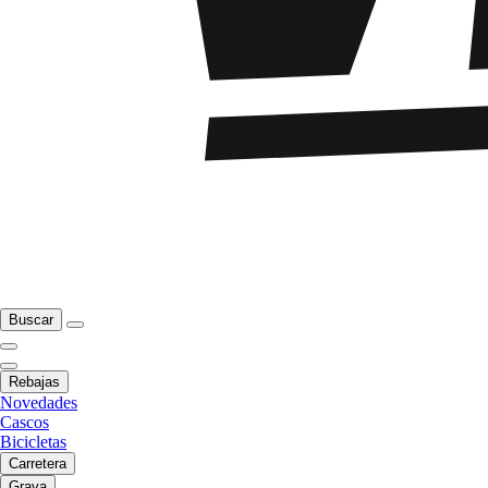
Buscar
Rebajas
Novedades
Cascos
Bicicletas
Carretera
Grava