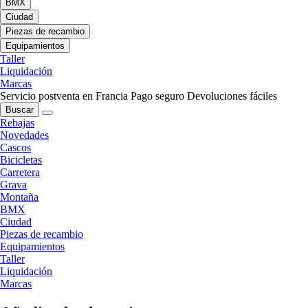
BMX
Ciudad
Piezas de recambio
Equipamientos
Taller
Liquidación
Marcas
Servicio postventa en Francia
Pago seguro
Devoluciones fáciles
Buscar
Rebajas
Novedades
Cascos
Bicicletas
Carretera
Grava
Montaña
BMX
Ciudad
Piezas de recambio
Equipamientos
Taller
Liquidación
Marcas