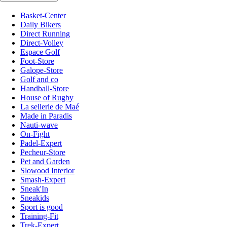
Basket-Center
Daily Bikers
Direct Running
Direct-Volley
Espace Golf
Foot-Store
Galope-Store
Golf and co
Handball-Store
House of Rugby
La sellerie de Maé
Made in Paradis
Nauti-wave
On-Fight
Padel-Expert
Pecheur-Store
Pet and Garden
Slowood Interior
Smash-Expert
Sneak'In
Sneakids
Sport is good
Training-Fit
Trek-Expert