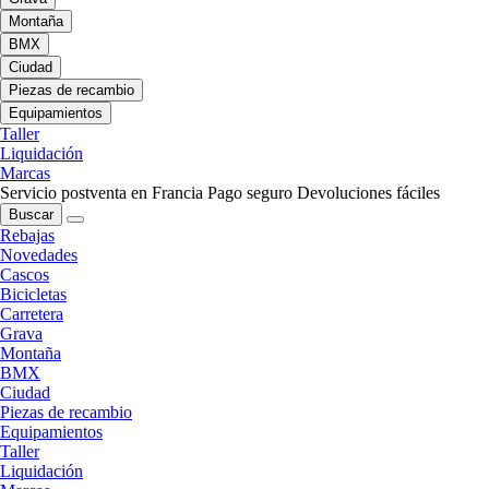
Montaña
BMX
Ciudad
Piezas de recambio
Equipamientos
Taller
Liquidación
Marcas
Servicio postventa en Francia
Pago seguro
Devoluciones fáciles
Buscar
Rebajas
Novedades
Cascos
Bicicletas
Carretera
Grava
Montaña
BMX
Ciudad
Piezas de recambio
Equipamientos
Taller
Liquidación