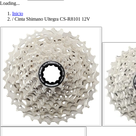
Loading...
Inicio
/
Cinta Shimano Ultegra CS-R8101 12V