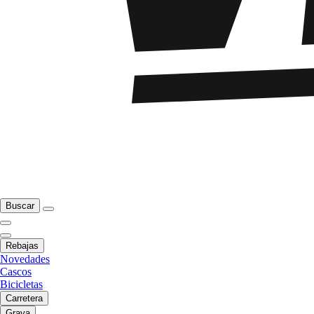
Buscar
Rebajas
Novedades
Cascos
Bicicletas
Carretera
Grava