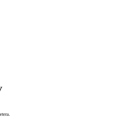
V
etera.