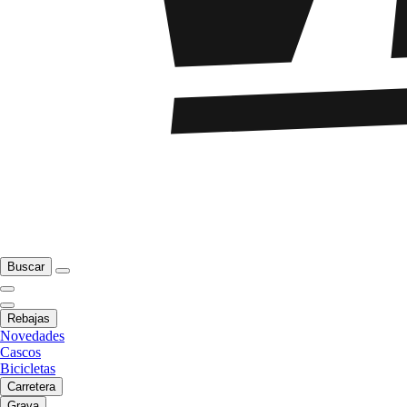
Buscar
Rebajas
Novedades
Cascos
Bicicletas
Carretera
Grava