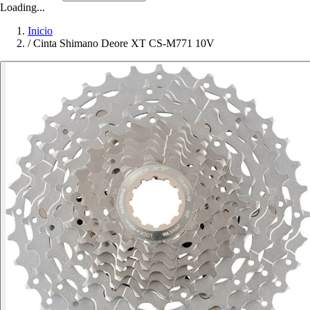
Loading...
Inicio
/
Cinta Shimano Deore XT CS-M771 10V