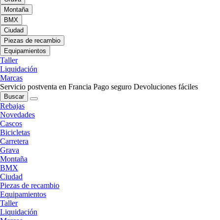
Montaña
BMX
Ciudad
Piezas de recambio
Equipamientos
Taller
Liquidación
Marcas
Servicio postventa en Francia
Pago seguro
Devoluciones fáciles
Buscar
Rebajas
Novedades
Cascos
Bicicletas
Carretera
Grava
Montaña
BMX
Ciudad
Piezas de recambio
Equipamientos
Taller
Liquidación