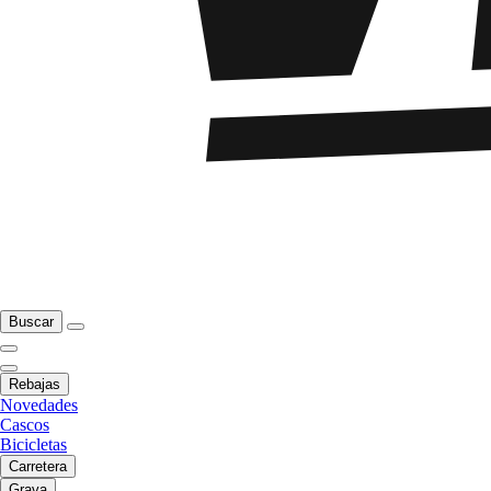
Buscar
Rebajas
Novedades
Cascos
Bicicletas
Carretera
Grava