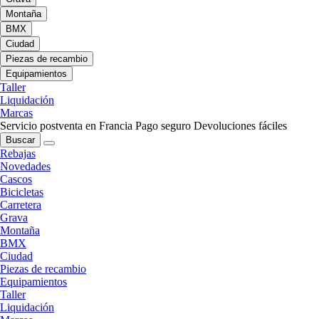
Montaña
BMX
Ciudad
Piezas de recambio
Equipamientos
Taller
Liquidación
Marcas
Servicio postventa en Francia
Pago seguro
Devoluciones fáciles
Buscar
Rebajas
Novedades
Cascos
Bicicletas
Carretera
Grava
Montaña
BMX
Ciudad
Piezas de recambio
Equipamientos
Taller
Liquidación