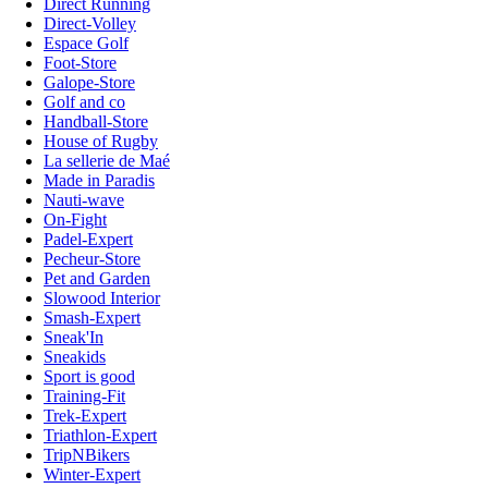
Direct Running
Direct-Volley
Espace Golf
Foot-Store
Galope-Store
Golf and co
Handball-Store
House of Rugby
La sellerie de Maé
Made in Paradis
Nauti-wave
On-Fight
Padel-Expert
Pecheur-Store
Pet and Garden
Slowood Interior
Smash-Expert
Sneak'In
Sneakids
Sport is good
Training-Fit
Trek-Expert
Triathlon-Expert
TripNBikers
Winter-Expert