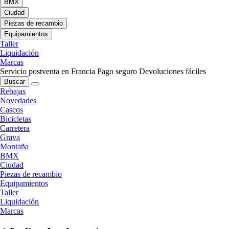
BMX
Ciudad
Piezas de recambio
Equipamientos
Taller
Liquidación
Marcas
Servicio postventa en Francia
Pago seguro
Devoluciones fáciles
Buscar
Rebajas
Novedades
Cascos
Bicicletas
Carretera
Grava
Montaña
BMX
Ciudad
Piezas de recambio
Equipamientos
Taller
Liquidación
Marcas