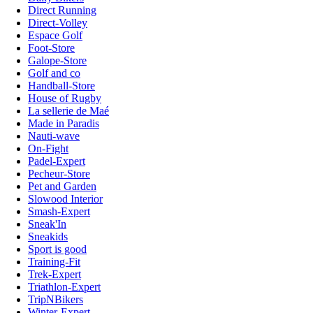
Direct Running
Direct-Volley
Espace Golf
Foot-Store
Galope-Store
Golf and co
Handball-Store
House of Rugby
La sellerie de Maé
Made in Paradis
Nauti-wave
On-Fight
Padel-Expert
Pecheur-Store
Pet and Garden
Slowood Interior
Smash-Expert
Sneak'In
Sneakids
Sport is good
Training-Fit
Trek-Expert
Triathlon-Expert
TripNBikers
Winter-Expert