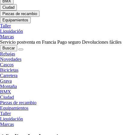
BMX
Ciudad
Piezas de recambio
Equipamientos
Taller
Liquidación
Marcas
Servicio postventa en Francia
Pago seguro
Devoluciones fáciles
Buscar
Rebajas
Novedades
Cascos
Bicicletas
Carretera
Grava
Montaña
BMX
Ciudad
Piezas de recambio
Equipamientos
Taller
Liquidación
Marcas