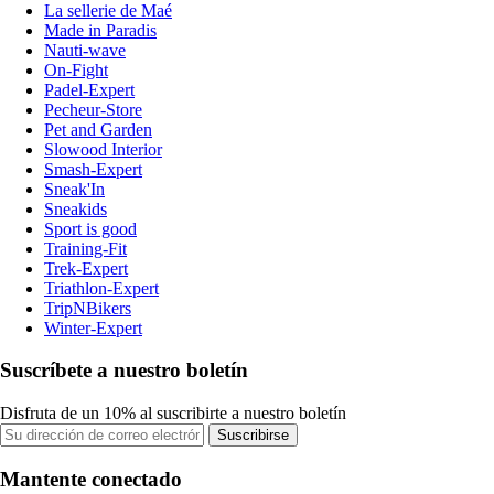
La sellerie de Maé
Made in Paradis
Nauti-wave
On-Fight
Padel-Expert
Pecheur-Store
Pet and Garden
Slowood Interior
Smash-Expert
Sneak'In
Sneakids
Sport is good
Training-Fit
Trek-Expert
Triathlon-Expert
TripNBikers
Winter-Expert
Suscríbete a nuestro boletín
Disfruta de un 10% al suscribirte a nuestro boletín
Suscribirse
Mantente conectado