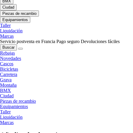
BMX
Ciudad
Piezas de recambio
Equipamientos
Taller
Liquidación
Marcas
Servicio postventa en Francia
Pago seguro
Devoluciones fáciles
Buscar
Rebajas
Novedades
Cascos
Bicicletas
Carretera
Grava
Montaña
BMX
Ciudad
Piezas de recambio
Equipamientos
Taller
Liquidación
Marcas