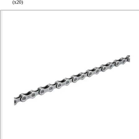
(x20)